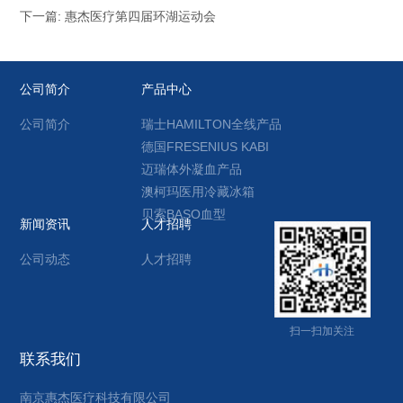
下一篇:
惠杰医疗第四届环湖运动会
公司简介
产品中心
公司简介
瑞士HAMILTON全线产品
德国FRESENIUS KABI
迈瑞体外凝血产品
澳柯玛医用冷藏冰箱
贝索BASO血型
新闻资讯
人才招聘
公司动态
人才招聘
扫一扫加关注
联系我们
南京惠杰医疗科技有限公司